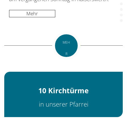
Mehr
MEH
R
10 Kirchtürme
in unserer Pfarrei