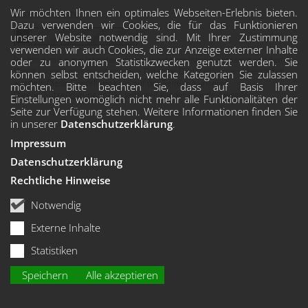
Wir möchten Ihnen ein optimales Webseiten-Erlebnis bieten.
Externe Inhalte
Dazu verwenden wir Cookies, die für das Funktionieren
unserer Website notwendig sind. Mit Ihrer Zustimmung
verwenden wir auch Cookies, die zur Anzeige externer Inhalte
Ich bin damit einverstanden, dass mir externe Inhalte angezeigt werden.
oder zu anonymen Statistikzwecken genutzt werden. Sie
Damit können personenbezogene Daten an Drittplattformen übermittelt
können selbst entscheiden, welche Kategorien Sie zulassen
werden. Diese Einstellung kann auf der Seite mit unserer
möchten. Bitte beachten Sie, dass auf Basis Ihrer
Datenschutzerklärung
später jederzeit wieder geändert werden.
Einstellungen womöglich nicht mehr alle Funktionalitäten der
Seite zur Verfügung stehen. Weitere Informationen finden Sie
in unserer
Datenschutzerklärung
.
Impressum
Datenschutzerklärung
Rechtliche Hinweise
Notwendig
Externe Inhalte
Statistiken
Speichern
Alle akzeptieren