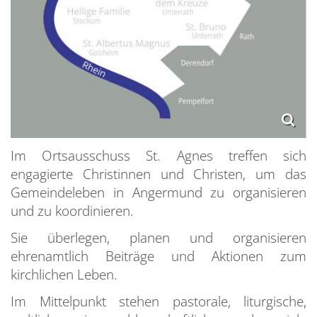
Im Ortsausschuss St. Agnes treffen sich
engagierte Christinnen und Christen, um das
P
Gemeindeleben in Angermund zu organisieren
und zu koordinieren.
F
Sie überlegen, planen und organisieren
AKT
ehrenamtlich Beiträge und Aktionen zum
GE
W
kirchlichen Leben.
KI
V
K
Im Mittelpunkt stehen pastorale, liturgische,
LE
M
S
B