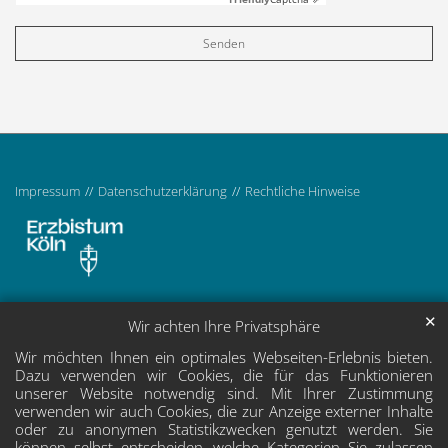
Impressum
Datenschutzerklärung
Rechtliche Hinweise
✕
Wir achten Ihre Privatsphäre
Wir möchten Ihnen ein optimales Webseiten-Erlebnis bieten.
Dazu verwenden wir Cookies, die für das Funktionieren
unserer Website notwendig sind. Mit Ihrer Zustimmung
verwenden wir auch Cookies, die zur Anzeige externer Inhalte
oder zu anonymen Statistikzwecken genutzt werden. Sie
können selbst entscheiden, welche Kategorien Sie zulassen