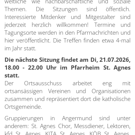
weltliche wie nachbarschaftliche und soziale
Themen. Die Sitzungen sind öffentlich.
BA
D
K
H
T
Interessierte Mitdenker und Mitgestalter sind
S
S
E
jederzeit herzlich willkommen! Termine und
K
W
B
F
Tagungsorte werden in den Pfarrnachrichten und
S
hier veröffentlicht. Die Treffen finden etwa 4-mal
C
T
im Jahr statt.
S
D
B
Die nächste Sitzung findet am Di, 21.07.2026,
S
E
Ü
18.00 - 22.00 Uhr im Pfarrheim St. Agnes
S
k
H
statt.
S
Der Ortsausschuss arbeitet eng mit
M
T
ortsansässigen Vereinen und Organisationen
S
W
zusammen und repräsentiert dort die katholische
S
Ortsgemeinde.
z
Gruppierungen in Angermund sind unter
anderem: St. Agnes Chor, Messdiener, Lektoren,
kfd St. Agnes, KITA St. Agnes, KÖB St. Agnes,