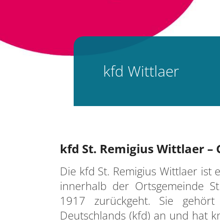
kfd Wittlaer
kfd St. Remigius Wittlaer –
Die kfd St. Remigius Wittlaer is
innerhalb der Ortsgemeinde St
1917 zurückgeht. Sie gehört 
Deutschlands (kfd) an und hat k