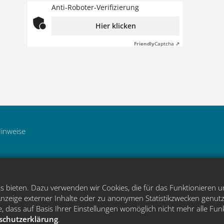
Anti-Roboter-Verifizierung
Hier klicken
Friendly
Captcha ⇗
Hinweise
 bieten. Dazu verwenden wir Cookies, die für das Funktionieren u
zeige externer Inhalte oder zu anonymen Statistikzwecken genutz
, dass auf Basis Ihrer Einstellungen womöglich nicht mehr alle Fun
schutzerklärung
.