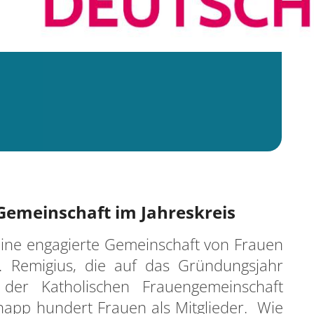
 Gemeinschaft im Jahreskreis
t eine engagierte Gemeinschaft von Frauen
. Remigius, die auf das Gründungsjahr
der Katholischen Frauengemeinschaft
napp hundert Frauen als Mitglieder. Wie