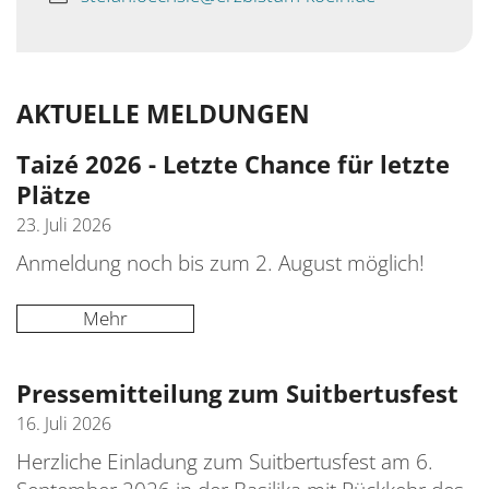
S
E
K
F
S
T
AKTUELLE MELDUNGEN
S
B
S
Taizé 2026 - Letzte Chance für letzte
Ü
Plätze
S
H
23. Juli 2026
S
T
Anmeldung noch bis zum 2. August möglich!
S
S
Mehr
Pressemitteilung zum Suitbertusfest
16. Juli 2026
Herzliche Einladung zum Suitbertusfest am 6.