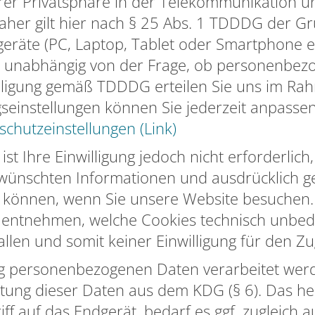
er Privatsphäre in der Telekommunikation un
. Daher gilt hier nach § 25 Abs. 1 TDDDG der 
dgeräte (PC, Laptop, Tablet oder Smartphone 
zwar unabhängig von der Frage, ob personenbe
nwilligung gemäß TDDDG erteilen Sie uns im Ra
gseinstellungen können Sie jederzeit anpassen
chutzeinstellungen (Link)
t Ihre Einwilligung jedoch nicht erforderlich,
ewünschten Informationen und ausdrücklich 
u können, wenn Sie unsere Website besuchen
 entnehmen, welche Cookies technisch unbedi
len und somit keiner Einwilligung für den Zu
personenbezogenen Daten verarbeitet werden
tung dieser Daten aus dem KDG (§ 6). Das hei
 auf das Endgerät, bedarf es ggf. zugleich au