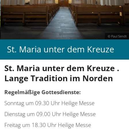
C
S
D
S
E
S
k
© Paul Sendt
S
M
St. Maria unter dem Kreuze
S
W
S
z
St. Maria unter dem Kreuze .
LE
Lange Tradition im Norden
BA
T
Regelmäßige Gottesdienste:
E
Sonntag um 09.30 Uhr Heilige Messe
F
Dienstag um 09.00 Uhr Heilige Messe
T
B
Freitag um 18.30 Uhr Heilige Messe