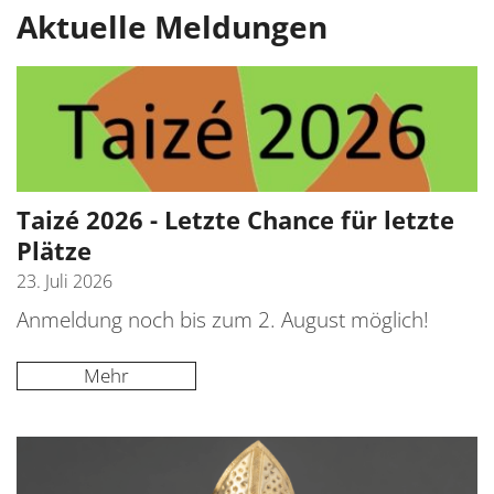
GE
Aktuelle Meldungen
KI
K
LE
S
B
BA
K
H
T
S
E
K
B
F
Taizé 2026 - Letzte Chance für letzte
S
Plätze
C
T
S
23. Juli 2026
D
B
S
Anmeldung noch bis zum 2. August möglich!
E
Ü
S
k
H
Mehr
S
M
T
S
W
S
z