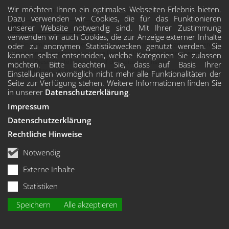
Wir möchten Ihnen ein optimales Webseiten-Erlebnis bieten.
Externe Inhalte
Dazu verwenden wir Cookies, die für das Funktionieren
unserer Website notwendig sind. Mit Ihrer Zustimmung
verwenden wir auch Cookies, die zur Anzeige externer Inhalte
Ich bin damit einverstanden, dass mir externe Inhalte angezeigt werden.
oder zu anonymen Statistikzwecken genutzt werden. Sie
Damit können personenbezogene Daten an Drittplattformen übermittelt
können selbst entscheiden, welche Kategorien Sie zulassen
werden. Diese Einstellung kann auf der Seite mit unserer
möchten. Bitte beachten Sie, dass auf Basis Ihrer
Datenschutzerklärung
später jederzeit wieder geändert werden.
Einstellungen womöglich nicht mehr alle Funktionalitäten der
Seite zur Verfügung stehen. Weitere Informationen finden Sie
in unserer
Datenschutzerklärung
.
Impressum
Datenschutzerklärung
Rechtliche Hinweise
Notwendig
Externe Inhalte
Statistiken
Speichern
Alle akzeptieren