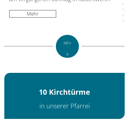
Mehr
MEH
R
10 Kirchtürme
in unserer Pfarrei