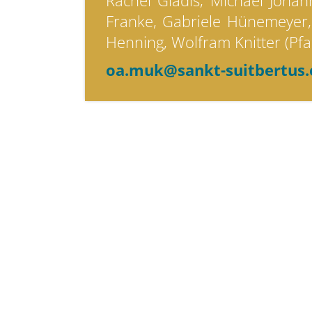
Rachel Gladis, Michael Johan
Franke, Gabriele Hünemeyer,
Henning, Wolfram Knitter (Pfa
oa.muk@sankt-suitbertus.