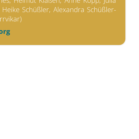
nes, Helmut Klaßen, Anne Kopp, Julia
 Heike Schüßler, Alexandra Schüßler-
rrvikar)
org