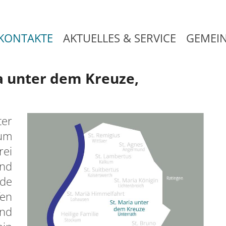
KONTAKTE
AKTUELLES & SERVICE
GEMEI
a unter dem Kreuze,
ter
um
rei
nd
nde
fen
und