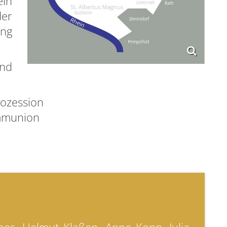
in
der
ung
nd
ozession
mmunion