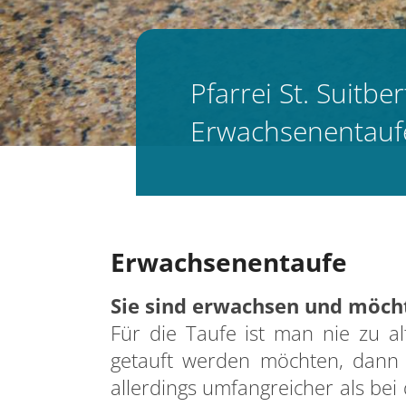
Pfarrei St. Suitbe
Erwachsenentauf
Erwachsenentaufe
Sie sind erwachsen und möcht
Für die Taufe ist man nie zu al
getauft werden möchten, dann 
allerdings umfangreicher als be