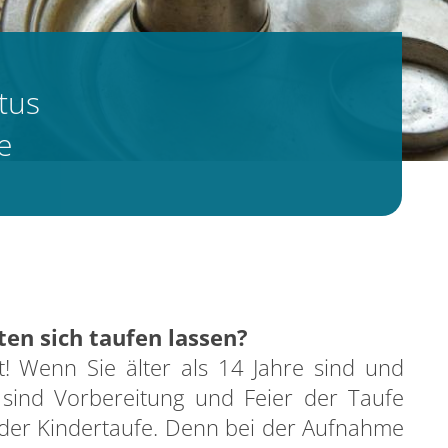
rtus
e
en sich taufen lassen?
t! Wenn Sie älter als 14 Jahre sind und
sind Vorbereitung und Feier der Taufe
i der Kindertaufe. Denn bei der Aufnahme