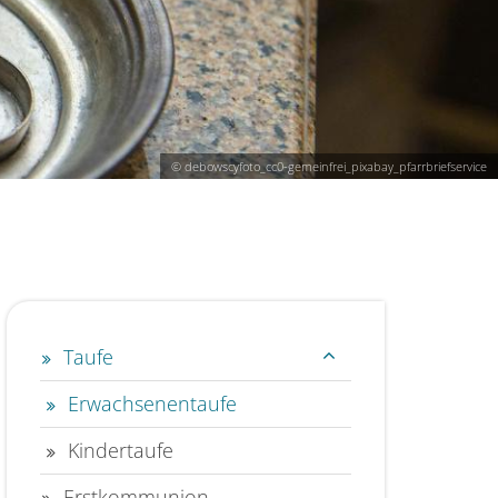
© debowscyfoto_cc0-gemeinfrei_pixabay_pfarrbriefservice
Taufe
Erwachsenentaufe
Kindertaufe
Erstkommunion