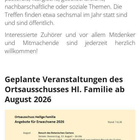
nachbarschaftliche oder soziale Themen. Die
BA
D
K
H
T
Treffen finden etwa sechsmal im Jahr statt sind
S
S
E
und sind öffentlich.
K
W
B
F
Interessierte Zuhörer und vor allem Mitdenker
S
und Mitmachende sind jederzeit herzlich
C
T
willkommen!
S
D
B
S
E
Ü
S
k
H
Geplante Veranstaltungen des
S
Ortsausschusses Hl. Familie ab
M
T
S
August 2026
W
S
z