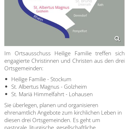
Im Ortsausschuss Heilige Familie treffen sich
engagierte Christinnen und Christen aus den drei
Ortsgemeinden:
P
Heilige Familie - Stockum
St. Albertus Magnus - Golzheim
F
St. Mariä Himmelfahrt - Lohausen
AKT
Sie überlegen, planen und organisieren
GE
W
ehrenamtlich Angebote zum kirchlichen Leben in
KI
V
K
diesen drei Ortsgemeinden. Es geht um
pastorale, liturgische, gesellschaftliche,
LE
M
S
B