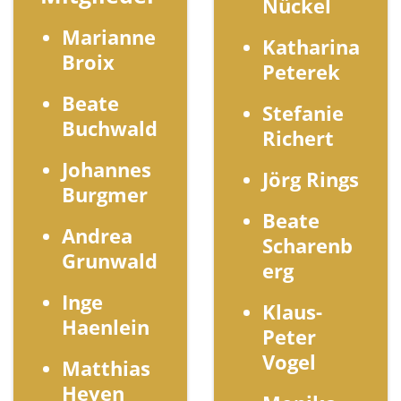
Nückel
Marianne
Katharina
Broix
Peterek
Beate
Stefanie
Buchwald
Richert
Johannes
Jörg Rings
Burgmer
Beate
Andrea
Scharenb
Grunwald
erg
Inge
Klaus-
Haenlein
Peter
Vogel
Matthias
Heyen