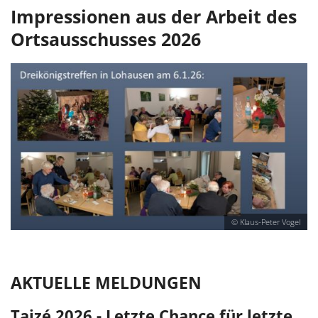
Impressionen aus der Arbeit des
Ortsausschusses 2026
Peter Vogel
© Klaus-Peter 
AKTUELLE MELDUNGEN
Taizé 2026 - Letzte Chance für letzte