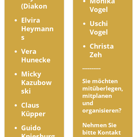
Monika
(Diakon
Vogel
Elvira
Uschi
Heymann
Vogel
s
Christa
Vera
Zeh
Hunecke
----------
Micky
Sie möchten
Kazubow
mitüberlegen,
ski
mitplanen
und
Claus
organisieren?
Küpper
Nehmen Sie
Guido
bitte Kontakt
Kniesburg