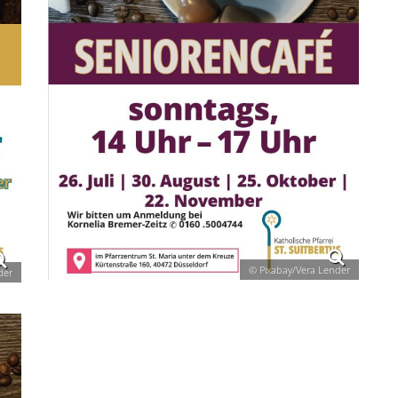
© Pixabay/Vera Lender
der