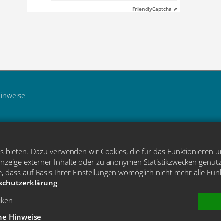
Friendly
Captcha ⇗
Hinweise
 bieten. Dazu verwenden wir Cookies, die für das Funktionieren u
zeige externer Inhalte oder zu anonymen Statistikzwecken genutz
, dass auf Basis Ihrer Einstellungen womöglich nicht mehr alle Fun
schutzerklärung
.
tiken
he Hinweise