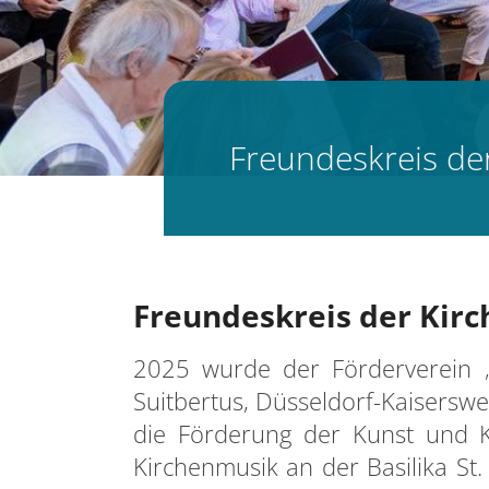
Freundeskreis de
Freundeskreis der Kirc
2025 wurde der Förderverein „
Suitbertus, Düsseldorf-Kaiserswe
die Förderung der Kunst und K
Kirchenmusik an der Basilika St.