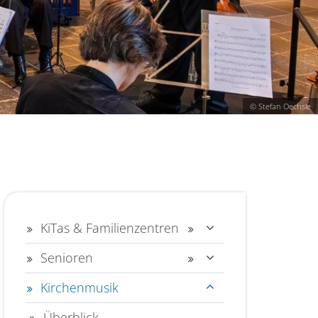
© Stefan Oechsle
KiTas & Familienzentren
Senioren
Kirchenmusik
Überblick