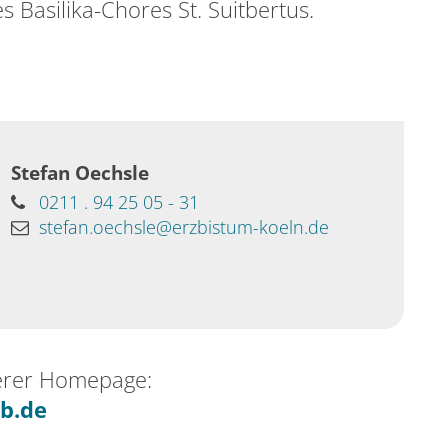
 Basilika-Chores St. Suitbertus.
Stefan
Oechsle
0211 . 94 25 05 - 31
stefan.oechsle@erzbistum-koeln.de
erer Homepage:
b.de