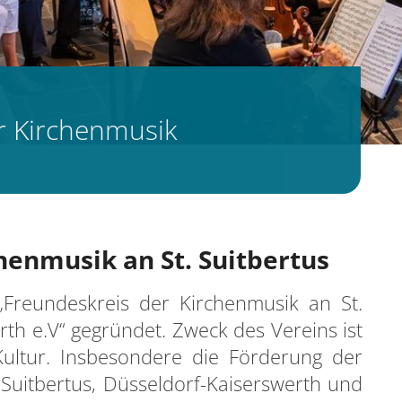
r Kirchenmusik
henmusik an St. Suitbertus
Freundeskreis der Kirchenmusik an St.
rth e.V“ gegründet. Zweck des Vereins ist
ultur. Insbesondere die Förderung der
 Suitbertus, Düsseldorf-Kaiserswerth und