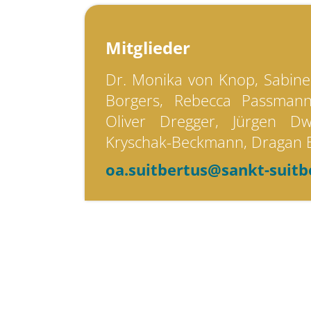
Mitglieder
Dr. Monika von Knop, Sabine
Borgers, Rebecca Passmann,
Oliver Dregger, Jürgen D
Kryschak-Beckmann, Dragan 
oa.suitbertus@sankt-suitb