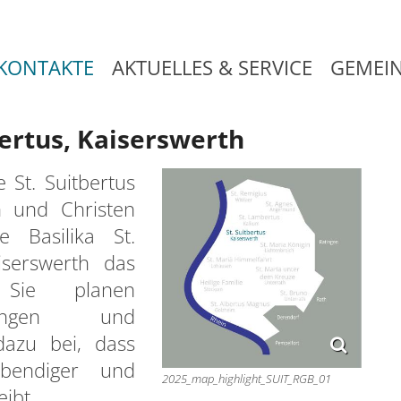
KONTAKTE
AKTUELLES & SERVICE
GEMEI
bertus, Kaiserswerth
St. Suitbertus
n und Christen
 Basilika St.
serswerth das
. Sie planen
ltungen und
azu bei, dass
ebendiger und
2025_map_highlight_SUIT_RGB_01
ibt.