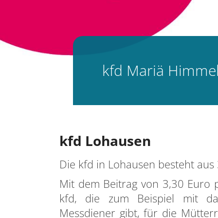
kfd Mariä Himme
kfd Lohausen
Die kfd in Lohausen besteht aus 
Mit dem Beitrag von 3,30 Euro p
kfd, die zum Beispiel mit da
Messdiener gibt, für die Mütter