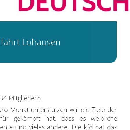
lfahrt Lohausen
34 Mitgliedern.
ro Monat unterstützen wir die Ziele der
für gekämpft hat, dass es weibliche
rente und vieles andere. Die kfd hat das