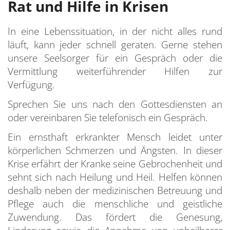
Rat und Hilfe in Krisen
C
T
S
D
B
In eine Lebenssituation, in der nicht alles rund
S
E
Ü
läuft, kann jeder schnell geraten. Gerne stehen
S
unsere Seelsorger für ein Gespräch oder die
k
H
Vermittlung weiterführender Hilfen zur
S
M
T
Verfügung.
S
BA
W
Sprechen Sie uns nach den Gottesdiensten an
S
z
oder vereinbaren Sie telefonisch ein Gespräch.
Ein ernsthaft erkrankter Mensch leidet unter
körperlichen Schmerzen und Ängsten. In dieser
Krise erfährt der Kranke seine Gebrochenheit und
sehnt sich nach Heilung und Heil. Helfen können
deshalb neben der medizinischen Betreuung und
Pflege auch die menschliche und geistliche
Zuwendung. Das fördert die Genesung,