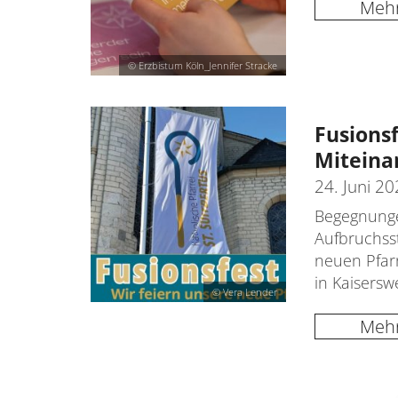
Meh
© Erzbistum Köln_Jennifer Stracke
Fusionsf
Miteina
24. Juni 2
Begegnunge
Aufbruchss
neuen Pfar
in Kaisersw
© Vera Lender
Meh