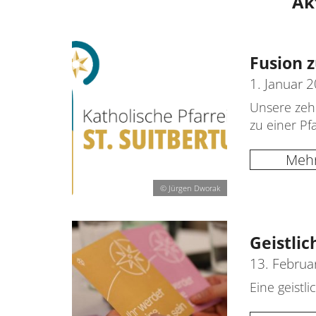
Ak
Fusion z
1. Januar 
Unsere zeh
zu einer Pfa
Meh
© Jürgen Dworak
Geistlic
13. Februa
Eine geistli