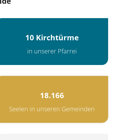
nde
10 Kirchtürme
in unserer Pfarrei
18.166
Seelen in unseren Gemeinden