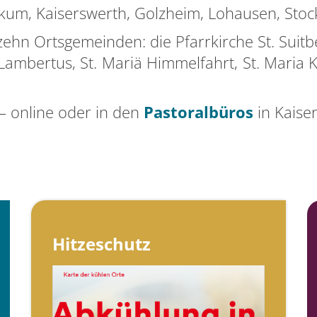
alkum, Kaiserswerth, Golzheim, Lohausen, Sto
zehn Ortsgemeinden: die Pfarrkirche St. Suitber
. Lambertus, St. Mariä Himmelfahrt, St. Maria 
– online oder in den
Pastoralbüros
in Kaise
Hitzeschutz