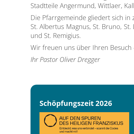
Stadtteile Angermund, Wittlaer, K
Die Pfarrgemeinde gliedert sich in 
St. Albertus Magnus, St. Bruno, St
und St. Remigius.
Wir freuen uns über Ihren Besuch 
Ihr Pastor Oliver Dregger
Schöpfungszeit 2026