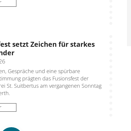
r
est setzt Zeichen für starkes
nder
026
n, Gespräche und eine spürbare
timmung prägten das Fusionsfest der
rei St. Suitbertus am vergangenen Sonntag
erth.
r