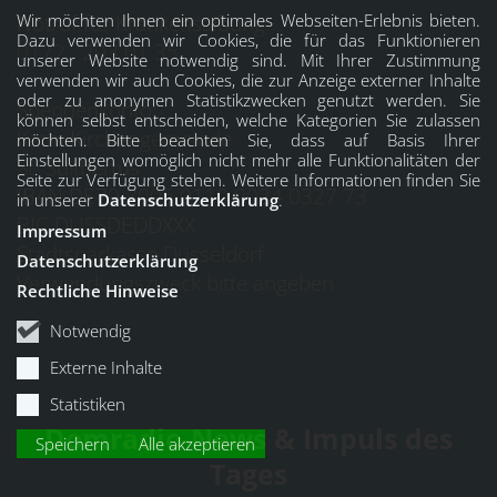
Notruf für Krankensalbung:
Wir möchten Ihnen ein optimales Webseiten-Erlebnis bieten.
Dazu verwenden wir Cookies, die für das Funktionieren
0172 . 293 01 35
unserer Website notwendig sind. Mit Ihrer Zustimmung
verwenden wir auch Cookies, die zur Anzeige externer Inhalte
oder zu anonymen Statistikzwecken genutzt werden. Sie
Spendenkonto:
können selbst entscheiden, welche Kategorien Sie zulassen
Kath. Kirchengemeinde
möchten. Bitte beachten Sie, dass auf Basis Ihrer
Einstellungen womöglich nicht mehr alle Funktionalitäten der
St. Suitbertus
Seite zur Verfügung stehen. Weitere Informationen finden Sie
IBAN DE79 3005 0110 0024 0327 73
in unserer
Datenschutzerklärung
.
BIC DUSSDEDDXXX
Impressum
Stadtsparkasse Düsseldorf
Datenschutzerklärung
Verwendungszweck bitte angeben
Rechtliche Hinweise
Notwendig
Externe Inhalte
Statistiken
Domradio-News & Impuls des
Speichern
Alle akzeptieren
Tages