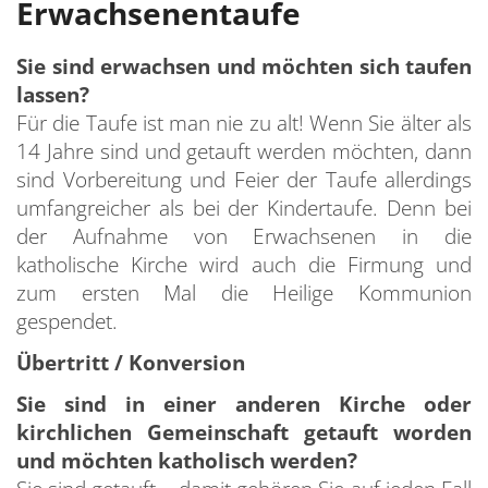
Erwachsenentaufe
C
E
S
D
F
Sie sind erwachsen und möchten sich taufen
S
E
T
lassen?
S
Für die Taufe ist man nie zu alt! Wenn Sie älter als
k
B
14 Jahre sind und getauft werden möchten, dann
S
M
Ü
sind Vorbereitung und Feier der Taufe allerdings
S
umfangreicher als bei der Kindertaufe. Denn bei
W
H
S
der Aufnahme von Erwachsenen in die
z
T
katholische Kirche wird auch die Firmung und
BA
zum ersten Mal die Heilige Kommunion
gespendet.
Übertritt / Konversion
Sie sind in einer anderen Kirche oder
kirchlichen Gemeinschaft getauft worden
und möchten katholisch werden?