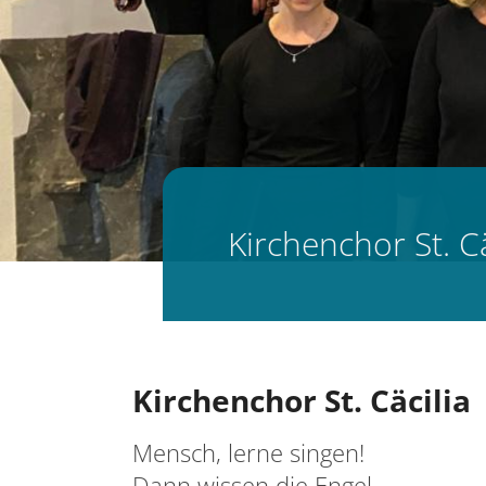
Kirchenchor St. Cä
Kirchenchor St. Cäcilia
Mensch, lerne singen!
Dann wissen die Engel