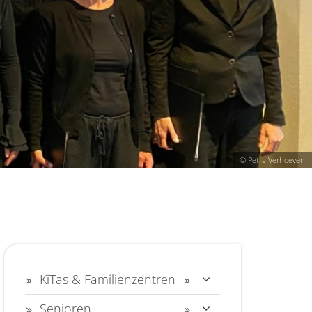
© Petra Verhoeven
KiTas & Familienzentren
Senioren