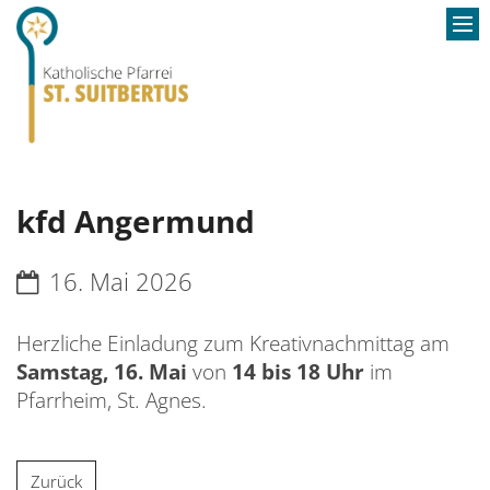
SER
GO
S
KO
P
A
kfd Angermund
AKT
K
P
B
P
W
Datum:
16. Mai 2026
K
V
Herzliche Einladung zum Kreativnachmittag am
G
M
Samstag, 16. Mai
von
14 bis 18 Uhr
im
P
D
Pfarrheim, St. Agnes.
F
S
W
Zurück