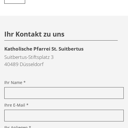
GE
KI
K
LE
S
B
Ihr Kontakt zu uns
BA
K
H
T
S
E
Katholische Pfarrei St. Suitbertus
K
B
F
Suitbertus-Stiftsplatz 3
S
40489
Düsseldorf
C
T
S
D
B
S
Ihr Name *
E
Ü
S
k
H
S
Ihre E-Mail *
M
T
S
W
S
z
Ihr Anliegen *