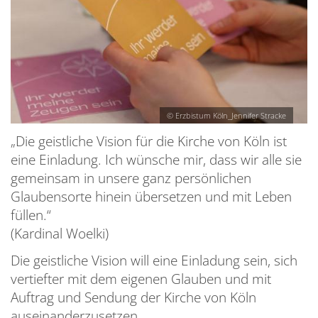
GE
KI
K
LE
S
B
BA
K
H
T
S
E
© Erzbistum Köln_Jennifer Stracke
K
B
F
„Die geistliche Vision für die Kirche von Köln ist
S
eine Einladung. Ich wünsche mir, dass wir alle sie
C
T
gemeinsam in unsere ganz persönlichen
S
D
B
Glaubensorte hinein übersetzen und mit Leben
S
E
Ü
füllen.“
S
(Kardinal Woelki)
k
H
S
Die geistliche Vision will eine Einladung sein, sich
M
T
vertiefter mit dem eigenen Glauben und mit
S
W
Auftrag und Sendung der Kirche von Köln
S
z
auseinanderzusetzen.