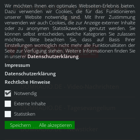
Domradio-News & Impuls des
Wir möchten Ihnen ein optimales Webseiten-Erlebnis bieten.
Dazu verwenden wir Cookies, die für das Funktionieren
Tages
unserer Website notwendig sind. Mit Ihrer Zustimmung
verwenden wir auch Cookies, die zur Anzeige externer Inhalte
oder zu anonymen Statistikzwecken genutzt werden. Sie
können selbst entscheiden, welche Kategorien Sie zulassen
möchten. Bitte beachten Sie, dass auf Basis Ihrer
Einstellungen womöglich nicht mehr alle Funktionalitäten der
Seite zur Verfügung stehen. Weitere Informationen finden Sie
in unserer
Datenschutzerklärung
.
Impressum
Datenschutzerklärung
Rechtliche Hinweise
DOMRADIO.DE - Video-Nachrichten
Notwendig
Externe Inhalte
DOMRADIO.DE - Tagesevangelium
Statistiken
Speichern
Alle akzeptieren
DOMRADIO.DE - Newsticker