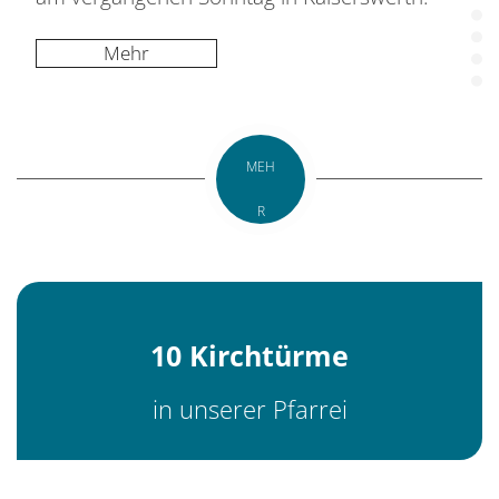
Mehr
MEH
R
10 Kirchtürme
in unserer Pfarrei