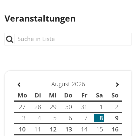
GE
KI
K
Veranstaltungen
LE
S
B
BA
K
H
T
Suche in Liste
S
E
K
B
F
S
C
T
S
D
B
August 2026
Vorherige Seite
Nächste 
S
E
Ü
Mo
Di
Mi
Do
Fr
Sa
So
S
k
H
27
28
29
30
31
1
2
S
M
T
3
4
5
6
7
8
9
S
W
10
11
12
13
14
15
16
S
z